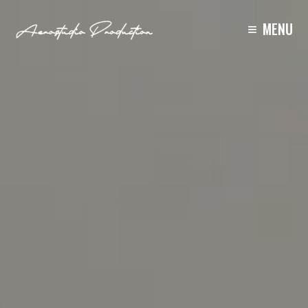
Lecteur
≡
vidéo
MENU