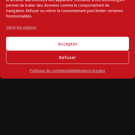
professionnel ?
permet de traiter des données comme le comportement de
navigation. Refuser ou retirer le consentement peut limiter certaines
fonctionnalités.
Gérer les options
Quelle est la valeur ajoutée d’un vidéaste
spécialisé ?
Accepter
Refuser
Pourquoi choisir Aerostudio Production
Politique de confidentialité
Mentions légales
comme vidéaste pour votre projet
audiovisuel ?
Poser une question