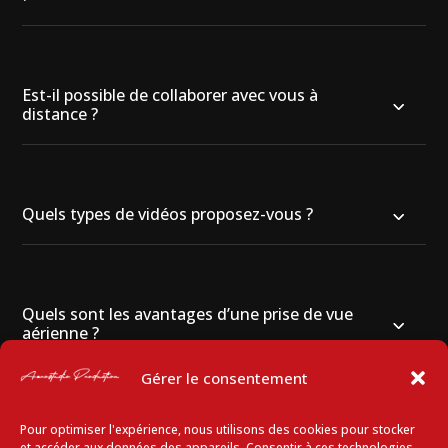
Est-il possible de collaborer avec vous à
distance ?
Quels types de vidéos proposez-vous ?
Quels sont les avantages d’une prise de vue
aérienne ?
Gérer le consentement
Pour optimiser l'expérience, nous utilisons des cookies pour stocker
Pourquoi faire appel à un monteur vidéo
et accéder aux données des appareils. Consentir à ces technologies