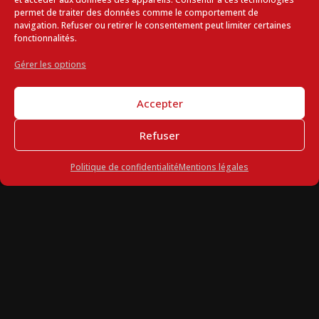
professionnel ?
permet de traiter des données comme le comportement de
navigation. Refuser ou retirer le consentement peut limiter certaines
fonctionnalités.
Gérer les options
Quelle est la valeur ajoutée d’un vidéaste
spécialisé ?
Accepter
Refuser
Pourquoi choisir Aerostudio Production
Politique de confidentialité
Mentions légales
comme vidéaste pour votre projet
audiovisuel ?
Poser une question