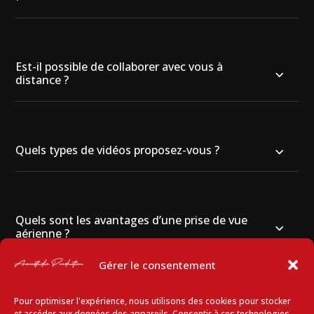
Est-il possible de collaborer avec vous à
distance ?
Quels types de vidéos proposez-vous ?
Quels sont les avantages d’une prise de vue
aérienne ?
Gérer le consentement
Pour optimiser l'expérience, nous utilisons des cookies pour stocker
Pourquoi faire appel à un monteur vidéo
et accéder aux données des appareils. Consentir à ces technologies